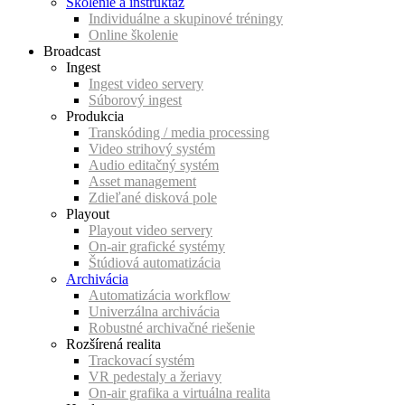
Školenie a inštruktáž
Individuálne a skupinové tréningy
Online školenie
Broadcast
Ingest
Ingest video servery
Súborový ingest
Produkcia
Transkóding / media processing
Video strihový systém
Audio editačný systém
Asset management
Zdieľané disková pole
Playout
Playout video servery
On-air grafické systémy
Štúdiová automatizácia
Archivácia
Automatizácia workflow
Univerzálna archivácia
Robustné archivačné riešenie
Rozšírená realita
Trackovací systém
VR pedestaly a žeriavy
On-air grafika a virtuálna realita