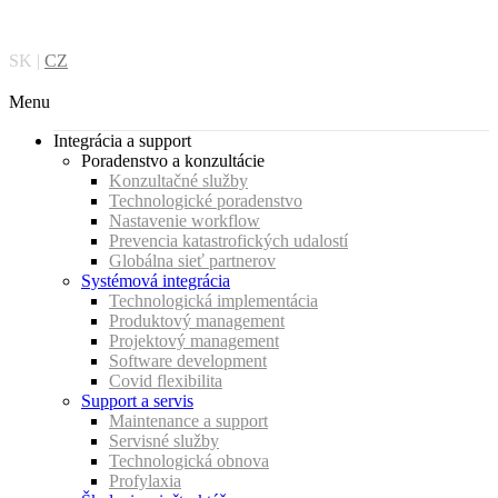
Preskočiť
na
obsah
SK |
CZ
Menu
Integrácia a support
Poradenstvo a konzultácie
Konzultačné služby
Technologické poradenstvo
Nastavenie workflow
Prevencia katastrofických udalostí
Globálna sieť partnerov
Systémová integrácia
Technologická implementácia
Produktový management
Projektový management
Software development
Covid flexibilita
Support a servis
Maintenance a support
Servisné služby
Technologická obnova
Profylaxia