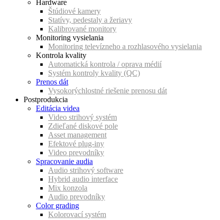
Hardware
Štúdiové kamery
Statívy, pedestaly a žeriavy
Kalibrované monitory
Monitoring vysielania
Monitoring televízneho a rozhlasového vysielania
Kontrola kvality
Automatická kontrola / oprava médií
Systém kontroly kvality (QC)
Prenos dát
Vysokorýchlostné riešenie prenosu dát
Postprodukcia
Editácia videa
Video strihový systém
Zdieľané diskové pole
Asset management
Efektové plug-iny
Video prevodníky
Spracovanie audia
Audio strihový software
Hybrid audio interface
Mix konzola
Audio prevodníky
Color grading
Kolorovací systém