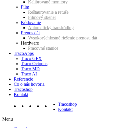
Kalibrované monitory
Film
Reštaurovanie a retuše
Filmový skener
Kódovanie
Automatický transkóding
Prenos dát
Vysokorýchlostné riešenie prenosu dát
Hardware
Pracovné stanice
TracoApps
Traco GFX
Traco Octopus
Traco MD
Traco AI
Referencie
Čo o nás hovoria
Tracoshop
Kontakt
Tracoshop
.
.
.
.
.
Kontakt
Menu